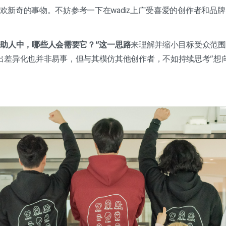
人喜欢新奇的事物。不妨参考一下在wadiz上广受喜爱的创作者和品
。
z资助人中，哪些人会需要它？”这一思路
来理解并缩小目标受众范围
出差异化也并非易事，但与其模仿其他创作者，不如持续思考“想向