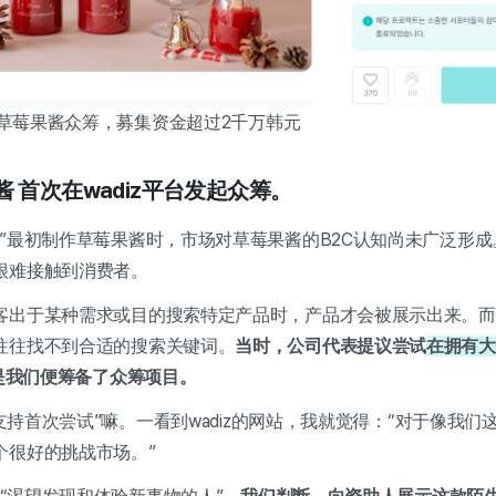
首次草莓果酱众筹，募集资金超过2千万韩元
酱
首次在wadiz平台发起众筹。
莓”最初制作草莓果酱时，市场对草莓果酱的B2C认知尚未广泛形
很难接触到消费者。
客出于某种需求或目的搜索特定产品时，产品才会被展示出来。而
往往找不到合适的搜索关键词。
当时，公司代表提议尝试
在拥有大
是我们便筹备了众筹项目。
是“支持首次尝试”嘛。一看到wadiz的网站，我就觉得：“对于像我
个很好的挑战市场。”