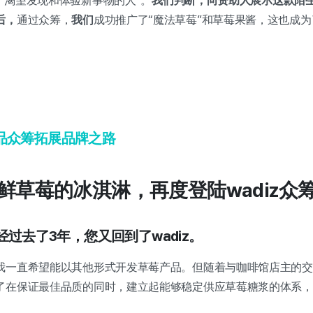
是“渴望发现和体验新事物的人”。
我们判断，向资助人展示这款陌
后，
通过众筹，
我们
成功推广了“魔法草莓”和草莓果酱，这也成
品众筹拓展品牌之路
级鲜草莓的冰淇淋，再度登陆wadiz众
经过去了3年，您又回到了wadiz。
我一直希望能以其他形式开发草莓产品。但随着与咖啡馆店主的交
了在保证最佳品质的同时，建立起能够稳定供应草莓糖浆的体系，