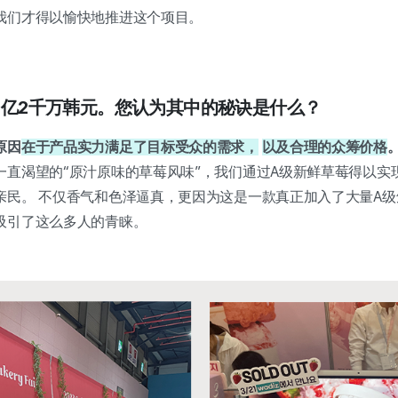
我们才得以愉快地推进这个项目。
了1亿2千万韩元。您认为其中的秘诀是什么？
原因
在于产品实力满足了目标受众的需求，
以及合理的众筹价格
一直渴望的“原汁原味的草莓风味”，我们通过A级新鲜草莓得以实
亲民。 不仅香气和色泽逼真，更因为这是一款真正加入了大量A
吸引了这么多人的青睐。