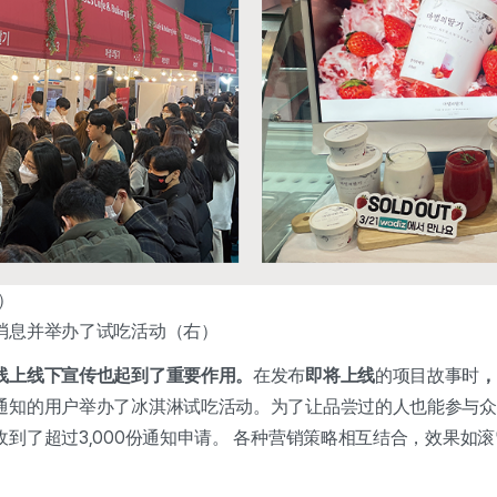
）
消息并举办了试吃活动（右）
线上线下宣传也起到了重要作用。
在发布
即将上线
的项目故事时
，
通知的用户举办了冰淇淋试吃活动。为了让品尝过的人也能参与众
到了超过3,000份通知申请。 各种营销策略相互结合，效果如