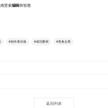
文
南贤索
编辑
韩智惠
莓
#创作者访谈
#成功案例
#美食众筹
返回列表