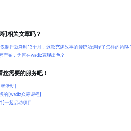
筹]相关文章吗？
] 仅制作就耗时13个月，这款充满故事的传统酒选择了怎样的策略
] 纯素产品，为何在wadiz表现出色？
看您需要的服务吧！
者活动]
[wadiz众筹课程]
伙伴]一起启动项目