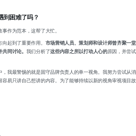
时遇到困难了吗？
故事作为范本，这帮了大忙。
方向起到了重要作用。
市场营销人员、策划师和设计师曾齐聚一堂
并共同讨论。
我们分析了
这些内容之所以打动人心的
原因，并尝试
中，我最警惕的就是固守品牌负责人的单一视角。我努力尝试从消
很容易只讲自己想讲的内容。为了能够持续以新的视角审视项目故
人，