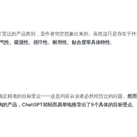
非常宽泛的产品类别，是作者凭空想象出来的。虽然这只是存在于
了透气性、吸湿性、排汗性、耐用性、贴合度等具体特性
。
确定精准的目标受众——这是内容从业者必然经历过的问题。
然而
构的产品，ChatGPT却轻而易举地推导出了5个具体的目标受众
。