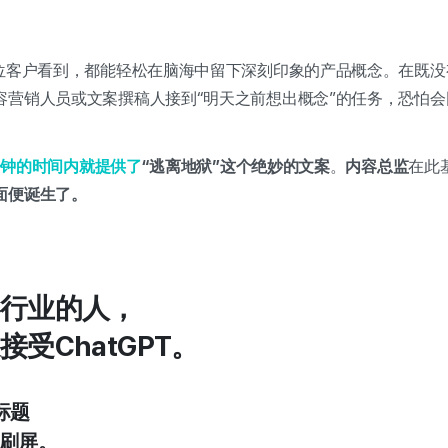
哪位客户看到，都能轻松在脑海中留下深刻印象的产品概念。在既
容营销人员或文案撰稿人接到“明天之前想出概念”的任务，恐怕
分钟的时间内就提供了
“逃离地狱”这个绝妙的文案
。
内容总监
在此
面便诞生了。
行业的人，
受ChatGPT。
标题
T刷屏。