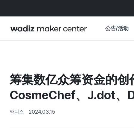
公告/活动
公告
WADIZ
主题展·优惠
筹集数亿众筹资金的创
新闻稿
我的 WADIZ
特展日历
CosmeChef、J.dot、De
重要更新
信任中心
资助项目
와디즈
2024.03.15