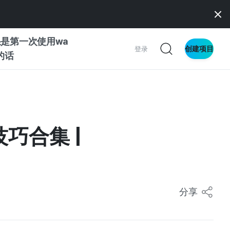
是第一次使用wa
创建项目
登录
z的话
南
南
巧合集 |
察
分享