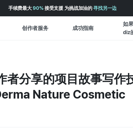
手续费最大
90%
接受支援 为挑战加油的
寻找另一边
如果
创作者服务
成功指南
di
创作者支持服务
众筹成功指南
入门指
WADIZ 广告中心 ↗︎
服务指南
各类指
体验型
作者分享的项目故事写作技
帮助中心 ↗︎
WADIZ SCHOOL
创作型
WADIZ 奖励 ↗︎
成功项目故事
rma Nature Cosmetic
商务型
面向全球创客
众筹洞
英语指南
中文指南
韩语指南