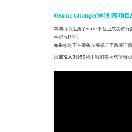
《Game Changer》特别篇
项目
本期特别汇集了wadiz平台上成功进行数亿韩
事撰写技巧。
如果您是正在筹备众筹或苦于撰写详
只需投入3分50秒！
我们将为您清晰明