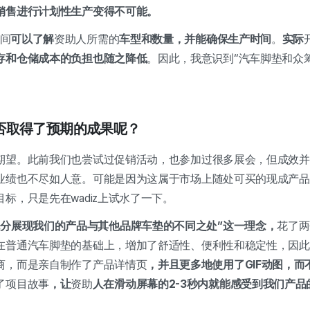
销售进行计划性生产变得不可能。
期间
可以了解
资助人所需的
车型和数量，并能确保生产时间
。
实际
存和仓储成本的负担也随之降低
。因此，我意识到“汽车脚垫和众
否取得了预期的成果呢？
期望。此前我们也尝试过促销活动，也参加过很多展会，但成效并
业绩也不尽如人意。可能是因为这属于市场上随处可买的现成产品
标，只是先在wadiz上试水了一下。
充分展现我们的产品与其他品牌车垫的不同之处”这一理念，
花了两
在普通汽车脚垫的基础上，增加了舒适性、便利性和稳定性，因此
商，而是亲自制作了产品详情页
，并且更多地使用了GIF动图，而
了项目故事
，让
资助
人在滑动屏幕的2-3秒内就能感受到我们产