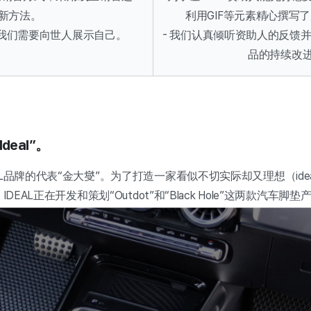
新方法。
利用GIF等元素精心撰写
，我们需要向世人展示自己。
- 我们认真倾听资助人的反馈
品的持续改
eal”。
AL品牌的代表“金大燮”。为了打造一家看似不切实际却又理想（ide
DEAL正在开发和策划“Outdot”和“Black Hole”这两款汽车脚