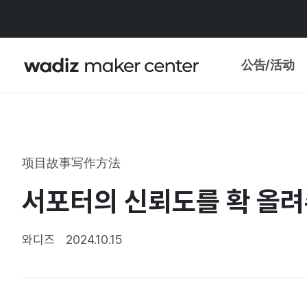
公告/活动
公告
WADIZ
主题展·优惠
项目故事写作方法
新闻稿
我的 WADIZ
서포터의 신뢰도를 확 올려주
特展日历
重要更新
信任中心
와디즈
2024.10.15
资助项目