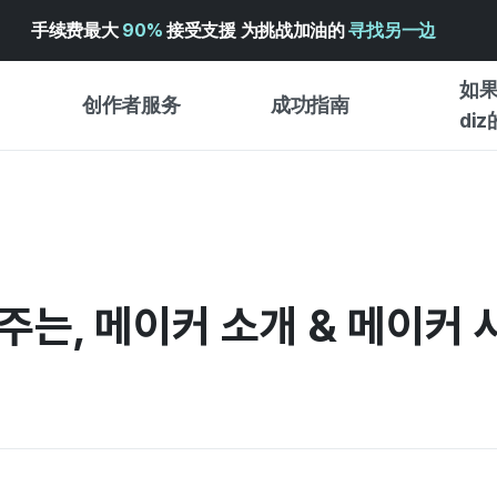
手续费最大
90%
接受支援 为挑战加油的
寻找另一边
如果
创作者服务
成功指南
di
创作者支持服务
众筹成功指南
入门指
WADIZ 广告中心 ↗︎
服务指南
各类指
体验型
帮助中心 ↗︎
WADIZ SCHOOL
는, 메이커 소개 & 메이커 
创作型
WADIZ 奖励 ↗︎
成功项目故事
商务型
面向全球创客
众筹洞
英语指南
中文指南
韩语指南