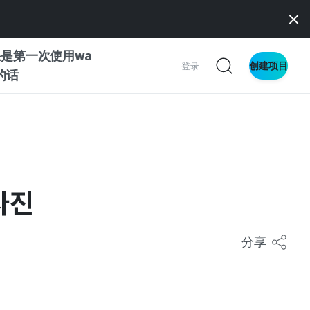
是第一次使用wa
创建项目
登录
z的话
南
南
사진
察
分享