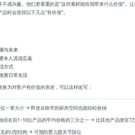
并不感兴趣。他们更看重的是“这些素材能给我带来什么价值”。
产品时会觉得以下几点“有价值”。
康与未来
得更令人流连忘返
活方式
改善日常生活
转换为对客户有价值的表述，可以这样改写：
仅一掌大小 → 即使在狭窄的厨房空间也能轻松收纳
购物排名前1~10位产品的平均价格的三分之一 → 比其他产品便宜7
见的U型结构 → 可预防婴儿髋关节脱位