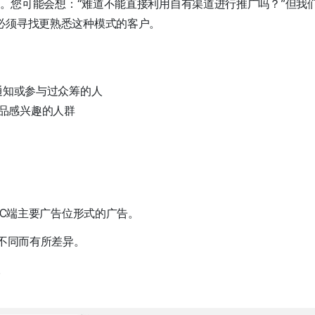
形式。您可能会想：“难道不能直接利用自有渠道进行推广吗？”但
必须寻找更熟悉这种模式的客户。
过通知或参与过众筹的人
品感兴趣的人群
用/PC端主要广告位形式的广告。
的不同而有所差异。
放。