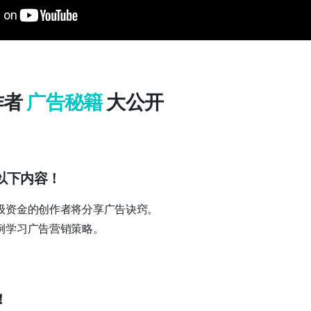
作者
广告秘籍
大公开
以下内容！
级资金的创作者将分享广告诀窍。
例学习广告营销策略。
！