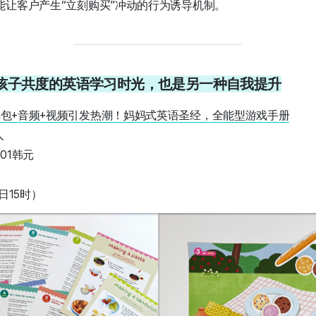
能让客户产生“立刻购买”冲动的行为诱导机制。
3. 与孩子共度的英语学习时光，也是另一种自我提升
包+音频+视频引发热潮！妈妈式英语圣经，全能型游戏手册
人
201韩元
日15时）