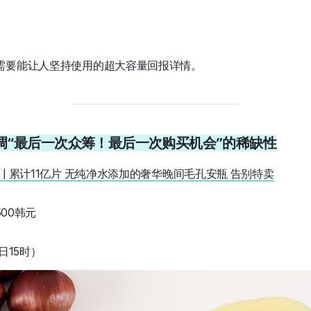
需要能让人坚持使用的超大容量回报详情。
. 强调“最后一次众筹！最后一次购买机会”的稀缺性
 | 累计11亿片 无纯净水添加的奢华晚间毛孔安瓶 告别特卖
500韩元
日15时）