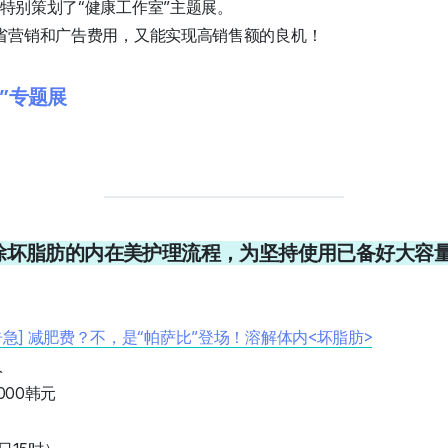
，特别策划了“健康工作室”主题展。
省营销和广告费用，又能实现高销售额的良机！
”专题展
1. 消除坏脂肪的内在美护理流程，为坚持使用已备好大容
存告急] 减肥费？不，是“帕萨比”登场！溶解体内<坏脂肪>
人
,000韩元