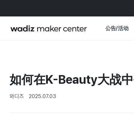
公告/活动
公告
WADIZ
主题展·优惠
如何在K-Beauty大
新闻稿
我的 WADIZ
特展日历
와디즈
2025.07.03
重要更新
信任中心
资助项目