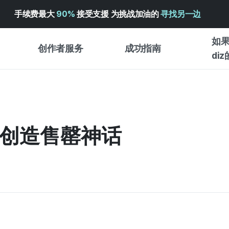
手续费最大
90%
接受支援 为挑战加油的
寻找另一边
如果
创作者服务
成功指南
di
创作者支持服务
众筹成功指南
入门指
WADIZ 广告中心 ↗︎
服务指南
各类指
体验型
战中创造售罄神话
帮助中心 ↗︎
WADIZ SCHOOL
创作型
WADIZ 奖励 ↗︎
成功项目故事
商务型
面向全球创客
众筹洞
英语指南
中文指南
韩语指南