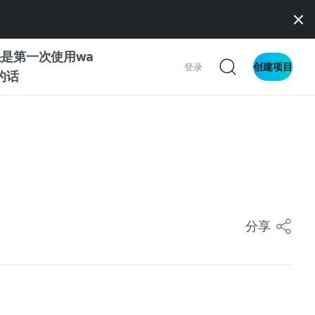
是第一次使用wa
创建项目
登录
z的话
南
南
分享
察