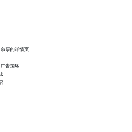
角叙事的详情页
目
的广告策略
城
绍