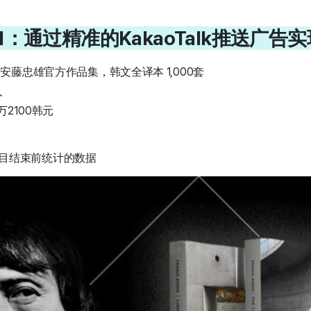
#1：通过精准的KakaoTalk推送广
安藤忠雄官方作品集，韩文全译本 1,000套
人
万2100韩元
点，项目结束前统计的数据