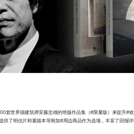
000套世界级建筑师安藤忠雄的绝版作品集（#限量版）来提升#收
提供了明信片和素描本等附加#周边商品作为选项，丰富了回报详