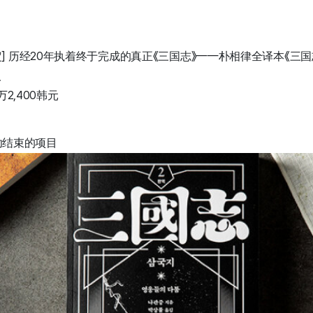
] 历经20年执着终于完成的真正《三国志》——朴相律全译本《三国
人
万2,400韩元
成功结束的项目