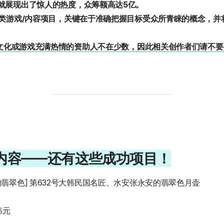
就展现出了惊人的热度，众筹额高达5亿。
这类游戏/内容项目，关键在于准确把握目标受众所青睐的概念，并
对亚文化或游戏充满热情的资助人不在少数，因此相关创作者们请不
术·内容——还有这些成功项目！
翡翠色] 第632号大韩民国名匠、水安张永安的翡翠色月壶
韩元