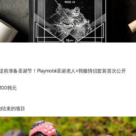
提前准备圣诞节！Playmobil圣诞老人+韩服情侣套装首次公开
100韩元
成功结束的项目