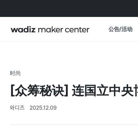
公告/活动
公告
WADIZ
主题展·优惠
时尚
新闻稿
我的 WADIZ
[众筹秘诀] 连国立中
特展日历
重要更新
信任中心
와디즈
2025.12.09
资助项目