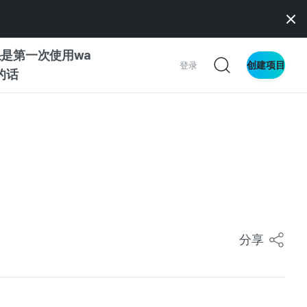
是第一次使用wa
创建项目
登录
z的话
南
南
察
分享