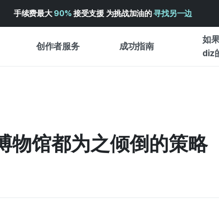
手续费最大
90%
接受支援 为挑战加油的
寻找另一边
如果
创作者服务
成功指南
di
创作者支持服务
众筹成功指南
入门指
WADIZ 广告中心 ↗︎
服务指南
各类指
体验型
帮助中心 ↗︎
WADIZ SCHOOL
央博物馆都为之倾倒的策略
创作型
WADIZ 奖励 ↗︎
成功项目故事
商务型
面向全球创客
众筹洞
英语指南
中文指南
韩语指南