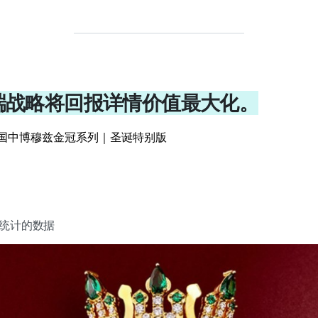
端战略将回报详情价值最大化。
] 国中博穆兹金冠系列｜圣诞特别版
束前统计的数据