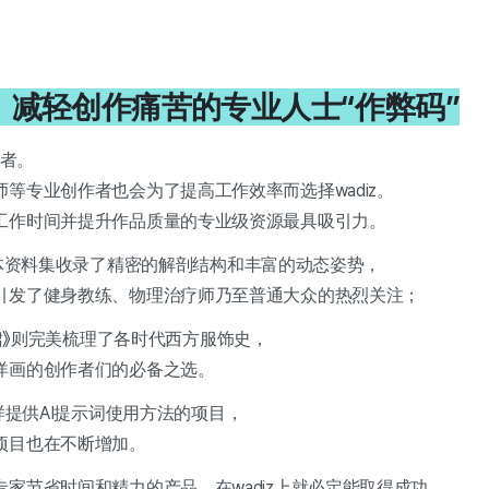
3：减轻创作痛苦的专业人士“作弊码”
好者。
等专业创作者也会为了提高工作效率而选择wadiz。
工作时间并提升作品质量的专业级资源最具吸引力。
者的人体资料集收录了精密的解剖结构和丰富的动态姿势，
引发了健身教练、物理治疗师乃至普通大众的热烈关注；
恒连衣裙》则完美梳理了各时代西方服饰史，
洋画的创作者们的必备之选。
”这样提供AI提示词使用方法的项目，
项目也在不断增加。
家节省时间和精力的产品，在wadiz上就必定能取得成功。