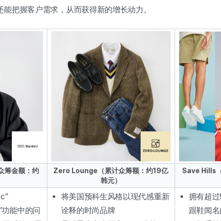
还能把握客户需求，从而获得新的增长动力。
累计众筹金额：约
Zero Lounge（累计众筹额：约19亿
Save Hi
）
韩元）
c”
将美国预科生风格以现代感重新
拥有超过
”功能中的问
诠释的时尚品牌
跟鞋闻名的S