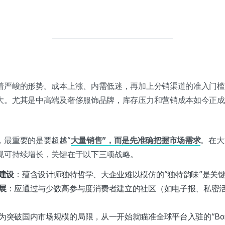
着严峻的形势。成本上涨、内需低迷，再加上分销渠道的准入门槛
大。尤其是中高端及奢侈服饰品牌，库存压力和营销成本如今正成
，最重要的是要超越“
大量销售”，而是先准确把握市场需求
。在大
现可持续增长，关键在于以下三项战略。
建设
：蕴含设计师独特哲学、大企业难以模仿的“独特韵味”是关
展
：应通过与少数高参与度消费者建立的社区（如电子报、私密
为突破国内市场规模的局限，从一开始就瞄准全球平台入驻的“Born G