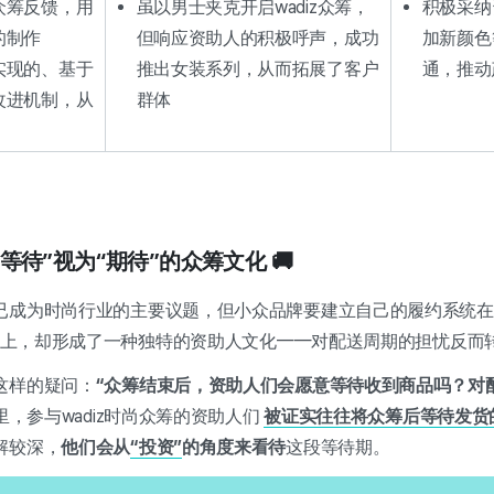
众筹反馈，用
虽以男士夹克开启wadiz众筹，
积极采纳
的制作
但响应资助人的积极呼声，成功
加新颜色
实现的、基于
推出女装系列，从而拓展了客户
通，推动
改进机制，从
群体
将“等待”视为“期待”的众筹文化 🚚
已成为时尚行业的主要议题，但小众品牌要建立自己的履约系统在
平台上，却形成了一种独特的资助人文化——对配送周期的担忧反而转
这样的疑问：
“众筹结束后，资助人们会愿意等待收到商品吗？对
里，参与wadiz时尚众筹的资助人们
被证实往往将众筹后等待发货
解较深，
他们会从
“投资”
的角度来看待
这段等待期。