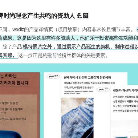
对品牌时尚理念产生共鸣的资助人 💪🏻
同，wadiz的产品详情页（项目故事）内容非常长且细节丰富。
著成果。这是因为这里有许多资助人，他们乐于投资那些在功能和
。除了产品
模特照片之外，通过展示产品诞生的契机、制作过程
真实感。
这一点正是构建前述粉丝群体的关键要素。