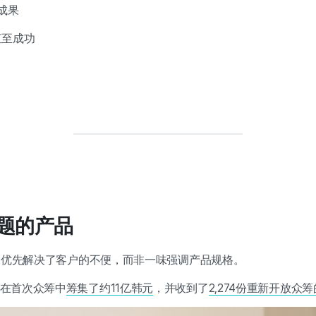
成果
直至成功
问题的产品
们优先解决了客户的不便，而非一味强调产品规格。
在首次众筹中
筹集了约11亿韩元
，并收到了
2,274份重新开放众