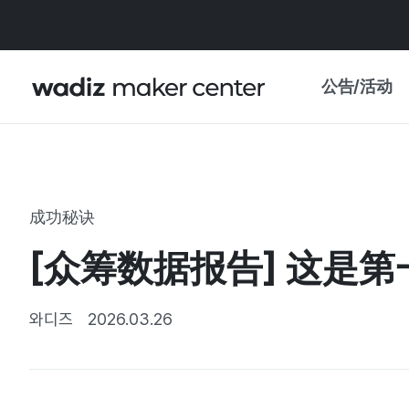
公告/活动
公告
WADIZ
主题展·优惠
成功秘诀
新闻稿
我的 WADIZ
[众筹数据报告] 这是
特展日历
重要更新
信任中心
와디즈
2026.03.26
资助项目