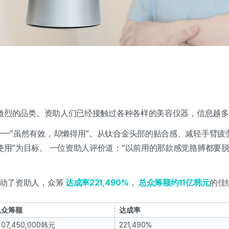
竞争激烈的品类。资助人们已经接触过各种各样的美容仪器，信息越多
——“虽然有效，却懒得用”。从钛合金头部的贴合感、减轻手臂
使用”为目标。 一位资助人评价道：“以前用的那款感觉胳膊都要
打动了资助人，众筹
达成率221,490%
，
总众筹额约11亿韩元
的佳
总众筹额
达成率
,107,450,000韩元
221,490%