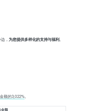
身边，
为您提供多样化的支持与福利
。
额的3,022%
。
集金额