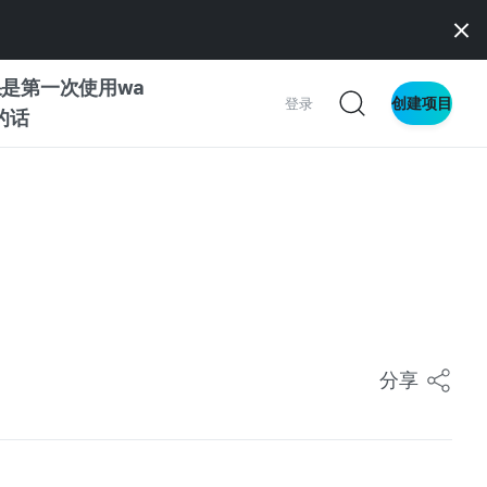
是第一次使用wa
创建项目
登录
z的话
南
南
察
分享