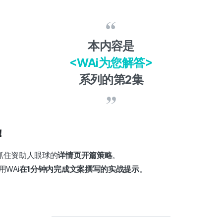
本内容是
<WAi为您解答>
系列的第2集
！
抓住资助人眼球的
详情页开篇策略
。
WAi
在1分钟内完成文案撰写的实战提示
。