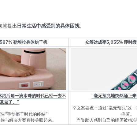
句就提出
日常生活中感受到的具体困扰
。
,587% 勒埃拉身体烘干机
众筹达成率5,055% 即
淋浴后每一滴水珠的时代已经一去不
“毫无预兆地突然涌上来
复返了。”
💡文案要点：通过“毫无预兆”这
宣告“手动擦干时代的终结”
痛苦。
麻烦与解决方案直接关联起来。
当资助人感到自己的经历被精准