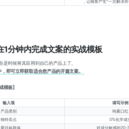
，让顾客产生“一次解决所
Ai在1分钟内完成文案的实战模板
在是时候将其应用到自己的产品上了。
i中，即可立即获取适合您产品的开篇文案。
成模板]
输入项
填写示例
产品类别
纯素口红
独特卖点
0%化学成
主要目标群体
对成分敏感的20-