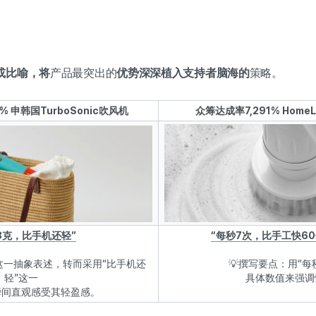
或比喻，将
产品最突出的
优势深深植入支持者脑海的
策略。
% 申韩国TurboSonic吹风机
众筹达成率7,291% Hom
48克，比手机还轻”
“每秒7次，比手工快6
”这一抽象表述，转而采用“比手机还
💡撰写要点：用“每
轻”这一
具体数值来强调
瞬间直观感受其轻盈感。