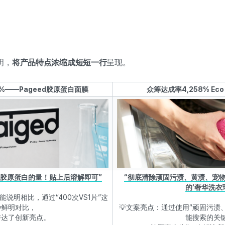
明，
将产品特点浓缩成短短一行
呈现。
9%——Pageed胶原蛋白面膜
众筹达成率4,258% E
份胶原蛋白的量！贴上后溶解即可”
“彻底清除顽固污渍、黄渍、宠
的‘奢华洗衣球
能说明相比，通过“400次VS1片”这
种鲜明对比，
💡文案亮点：通过使用“顽固污渍
传达了创新亮点。
能搜索的关