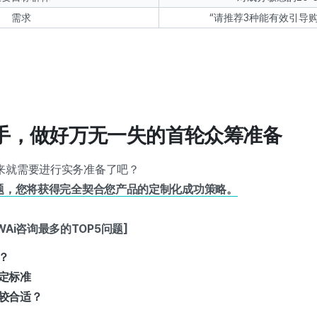
需求
“请推荐3种能有效引导
i携手，做好万无一失的首轮众筹准备
来就需要进行实务准备了吧？
问题，您将获得完全契合您产品的定制化成功策略。
Ai咨询最多的TOP5问题]
？
定标准
较合适？