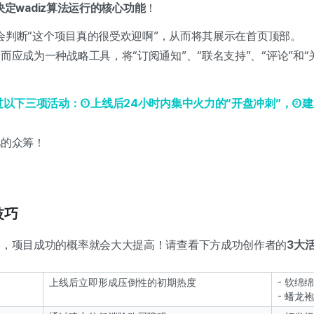
决定wadiz算法运行的核心功能
！
才会判断“这个项目真的很受欢迎啊”，从而将其展示在首页顶部。
应成为一种战略工具，将“订阅通知”、“联名支持”、“评论”和
过以下三项活动：①上线后24小时内集中火力的“开盘冲刺”，②建
亿的众筹！
技巧
由，项目成功的概率就会大大提高！请查看下方成功创作者的
3大
上线后立即形成压倒性的初期热度
- 软绵
- 蟠龙