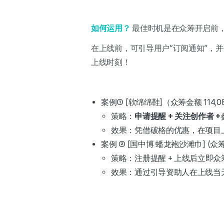
如何运用？
最佳时机是在众筹开启前，
在上线前，可引导用户“订阅通知”，
上线时刻！
案例① [软绵绵鞋]（众筹金额 114,081
策略：
申请提醒 + 关注创作者 +
效果：凭借破格的优惠，在项目
案例 ② [国中博 蟠龙袍沙滩巾] (众筹金额
策略：注册提醒 + 上线后立即众
效果：通过引导资助人在上线当