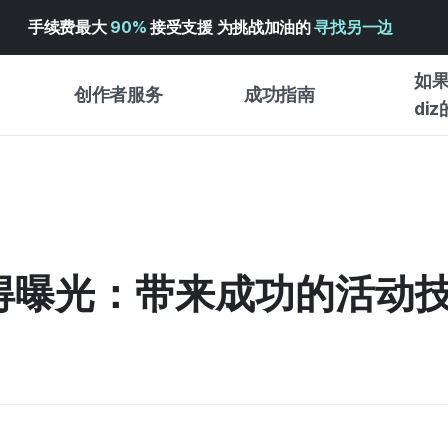
手续费最大
90%
接受支援 为挑战加油的
寻找另一边
如果
创作者服务
成功指南
di
创作者支持服务
众筹成功指南
入门指
WADIZ 广告中心 ↗︎
服务指南
各类指
体验型
帮助中心 ↗︎
WADIZ SCHOOL
获得曝光：带来成功的活动
创作型
WADIZ 奖励 ↗︎
成功项目故事
商务型
面向全球创客
众筹洞
英语指南
中文指南
韩语指南