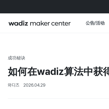
公告/活动
公告
WADIZ
主题展·优惠
成功秘诀
新闻稿
我的 WADIZ
如何在wadiz算法中
特展日历
重要更新
信任中心
와디즈
2026.04.29
资助项目