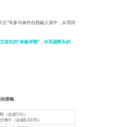
“关注”等参与条件自然融入其中，从而同
立信任的“体验评测”，③巩固势头的
活动策略
。
绵鞋（达成1.1亿）
袍沙滩巾（达成8,823%）