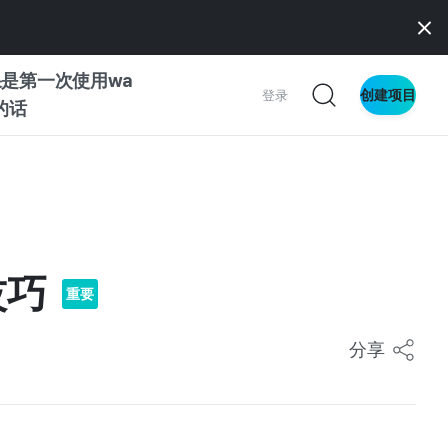
是第一次使用wa
创建项目
登录
z的话
南
南
技巧
重要
察
分享