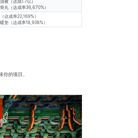
奶油被（达成1.7亿）
马骨丸（达成率36,670%）
包（达成率22,169%）
特暖垫（达成率18,938%）
睐你的项目。