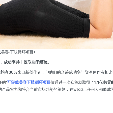
可穿戴美容·下肢循环项目>
%，成功率并非仅取决于经验。
中
约有30%
来自新创作者，但他们的众筹成功率与资深创作者相
的‘
可穿戴美容下肢循环项目
仅通过一次众筹就取得了
1.4亿韩元
产品实力和符合当前市场趋势的策划，在wadiz上任何人都能成