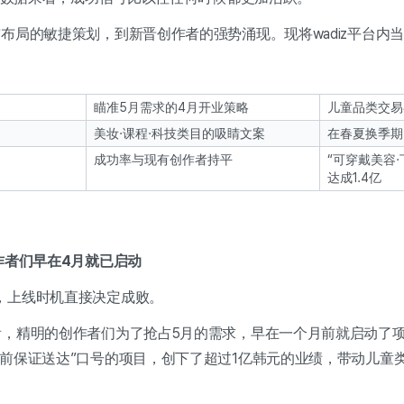
布局的敏捷策划，到新晋创作者的强势涌现。现将wadiz平台内
瞄准5月需求的4月开业策略
儿童品类交易
美妆·课程·科技类目的吸睛文案
在春夏换季期
成功率与现有创作者持平
“可穿戴美容
达成1.4亿
作者们早在4月就已启动
，上线时机直接决定成败。
看，精明的创作者们为了抢占5月的需求，早在一个月前就启动了
前保证送达”口号的项目，创下了超过1亿韩元的业绩，带动儿童类