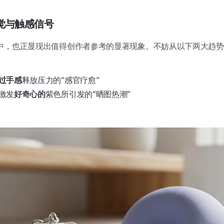
觉与触感信号
中，也正显现出值得创作者参考的显著现象。不妨从以下两大趋势
过手感
释放压力的“感官疗愈”
激发
好奇心的
紫色所引发的“晒图热潮”