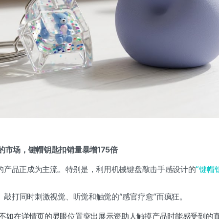
应的市场，键帽钥匙扣销量暴增175倍
的产品正成为主流。特别是，利用机械键盘敲击手感设计的
“键帽
、敲打同时刺激视觉、听觉和触觉的“感官疗愈”而疯狂。
不如在详情页的显眼位置突出展示资助人触摸产品时能感受到的