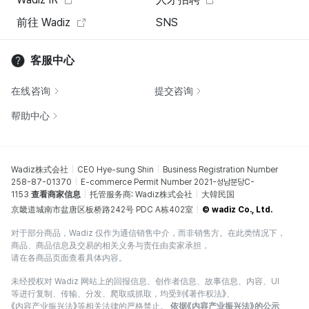
前往 Wadiz
SNS
客服中心
在线咨询
提交咨询
帮助中心
Wadiz株式会社
CEO Hye-sung Shin
Business Registration Number
258-87-01370
E-commerce Permit Number 2021-성남분당C-
1153
查看商家信息
托管服务商: Wadiz株式会社
大韓民国
京畿道城南市盆唐区板桥路242号 PDC A栋402室
© wadiz Co., Ltd.
对于部分商品，Wadiz 仅作为通信销售中介，而非销售方。在此类情况下，
商品、商品信息及交易的相关义务与责任由卖家承担，
请在各商品页面查看具体内容。
未经授权对 Wadiz 网站上的回报信息、创作者信息、故事信息、内容、UI
等进行复制、传输、分发、爬取或抓取，均受到《著作权法》、
《内容产业振兴法》等相关法律的严格禁止。
依据《内容产业振兴法》的公示