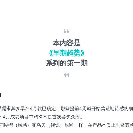
本内容是
《早期趋势》
系列的第一期
！
品需求其实早在4月就已确定，那些提前4周就开始营造期待感的
：4月成功项目中约30%是首次尝试众筹。
同键帽（触感）和乌贝（视觉）热潮一样，在产品本质上刺激五