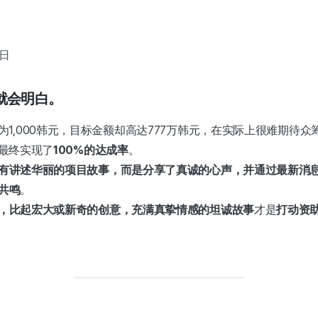
1日
就会明白。
为1,000韩元，目标金额却高达777万韩元，在实际上很难期待
最终实现了
100%的达成率
。
有讲述华丽的项目故事，而是分享了真诚的心声，并通过最新消
共鸣
。
，比起宏大或新奇的创意，充满真挚情感的坦诚故事
才是
打动资