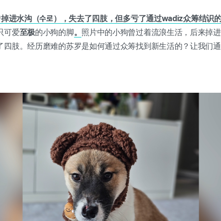
曾掉进水沟（수로），失去了四肢，但多亏了通过wadiz众筹结识
只可爱
至极
的小狗的脚
。
照片中的小狗曾过着流浪生活，后来掉进
了四肢。经历磨难的苏罗是如何通过众筹找到新生活的？让我们通