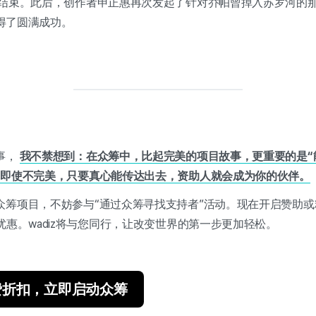
满结束。此后，创作者申正惠再次发起了针对乔帕曾掉入苏罗河的
得了圆满成功。
事，
我不禁想到：在众筹中，比起完美的项目故事，更重要的是“
，即使不完美，只要真心能传达出去，资助人就会成为你的伙伴。
众筹项目，不妨参与“通过众筹寻找支持者”活动。现在开启赞助
优惠。wadiz将与您同行，让改变世界的第一步更加轻松。
费折扣，立即启动众筹