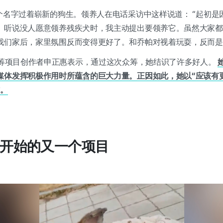
个名字过着崭新的狗生。领养人在电话采访中这样说道： “起初是
。听说没人愿意领养残疾犬时，我主动提出要领养它。虽然大家都
我们家后，家里氛围反而变得更好了。和乔帕对视着玩耍，反而是
”众筹项目创作者申正惠表示，通过这次众筹，她结识了许多好人。
媒体发挥积极作用时所蕴含的巨大力量。正因如此，她以“应该有
访。
”开始的又一个项目