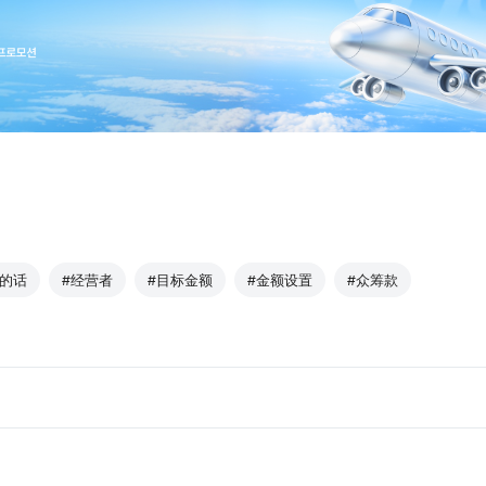
z的话
#经营者
#目标金额
#金额设置
#众筹款