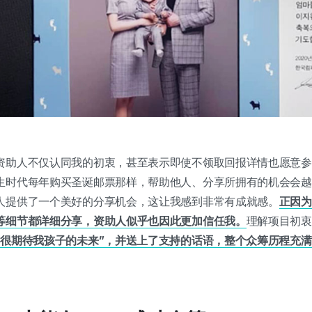
资助人不仅认同我的初衷，甚至表示即使不领取回报详情也愿意参
生时代每年购买圣诞邮票那样，帮助他人、分享所拥有的机会会越
人提供了一个美好的分享机会，这让我感到非常有成就感。
正因为
等细节都详细分享，资助人似乎也因此更加信任我。
理解项目初衷
“很期待我孩子的未来”，并送上了支持的话语，整个众筹历程充