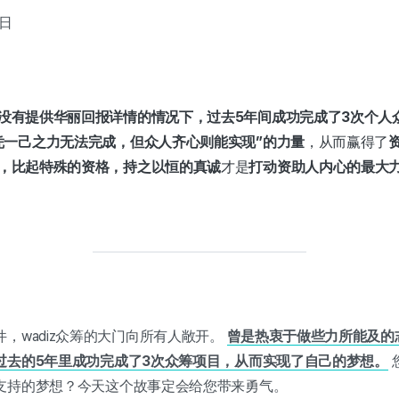
1日
。
没有提供华丽回报详情的情况下，过去5年间成功完成了3次个人
凭一己之力无法完成，但众人齐心则能实现”的力量
，从而赢得了
，比起特殊的资格，持之以恒的真诚
才是
打动资助人内心的最大
，wadiz众筹的大门向所有人敞开。
曾是热衷于做些力所能及的
过去的5年里成功完成了3次众筹项目，从而实现了自己的梦想。
支持的梦想？今天这个故事定会给您带来勇气。