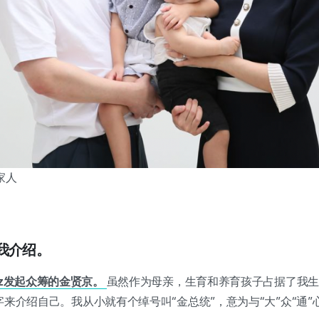
家人
自我介绍。
iz发起众筹的金贤京。
虽然作为母亲，生育和养育孩子占据了我生
字来介绍自己。我从小就有个绰号叫“金总统”，意为与“大”众“通”