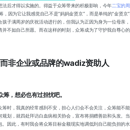
想法后才得以实施的。得益于众筹带来的积极影响，今年
二宝的周
筹，因为它让我感觉自己不是“妈妈金贤京”，而是单纯的“金贤京
合孩子满周岁的庆祝活动进行的，但我认为正因为身为一位母亲，
情并不如自己所愿。而在这样的时刻，众筹成为了守护我自尊心的
而非企业或品牌的wadiz资助人
的众筹，想必也有过担忧吧。
众筹时，我真的经常感到不安，担心人们会不会关注，众筹能不能
何规划，就四处拜访白血病相关协会，宣布将捐赠善款和头发。当
包。因此，有时我会将众筹目标金额现实地调低到自己能负担的水