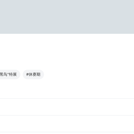
“黑鸟”特展
#休赛期