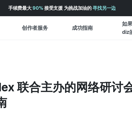
手续费最大
90%
接受支援 为挑战加油的
寻找另一边
如果
创作者服务
成功指南
di
创作者支持服务
众筹成功指南
入门指
WADIZ 广告中心 ↗︎
服务指南
各类指
体验型
帮助中心 ↗︎
WADIZ SCHOOL
创作型
× flex 联合主办的网络研讨
WADIZ 奖励 ↗︎
成功项目故事
商务型
面向全球创客
南
众筹洞
英语指南
中文指南
韩语指南