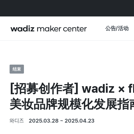
公告/活动
公告
WADIZ
主题展·优惠
结束
新闻稿
我的 WADIZ
[招募创作者] wadiz 
特展日历
重要更新
信任中心
美妆品牌规模化发展指
资助项目
와디즈
2025.03.28
~
2025.04.23