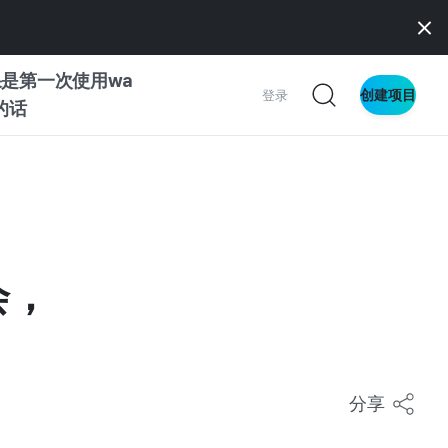
是第一次使用wa
创建项目
登录
z的话
南
南
会，
察
分享