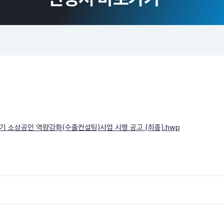
반기 소상공인 역량강화(수출컨설팅)사업 시행 공고 (최종).hwp