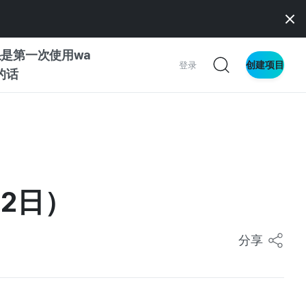
是第一次使用wa
创建项目
登录
z的话
南
南
月2日）
察
分享