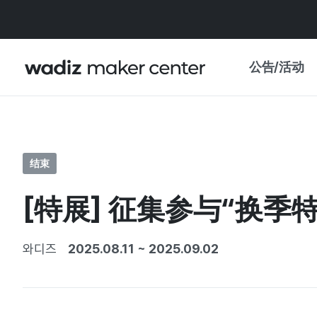
公告/活动
公告
WADIZ
主题展·优惠
结束
新闻稿
我的 WADIZ
[特展] 征集参与“换季
特展日历
重要更新
信任中心
와디즈
2025.08.11
~
2025.09.02
资助项目