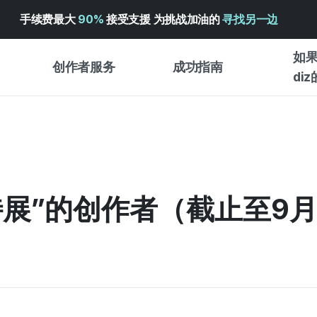
手续费最大
90%
接受支援 为挑战加油的
寻找另一边
如果
创作者服务
成功指南
di
创作者支持服务
众筹成功指南
入门指
WADIZ 广告中心 ↗︎
服务指南
各类指
体验型
帮助中心 ↗︎
WADIZ SCHOOL
创作型
特展”的创作者（截止至9
WADIZ 奖励 ↗︎
成功项目故事
商务型
面向全球创客
众筹洞
英语指南
中文指南
韩语指南