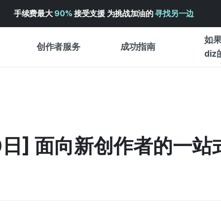
手续费最大
90%
接受支援 为挑战加油的
寻找另一边
如果
创作者服务
成功指南
di
创作者支持服务
众筹成功指南
入门指
WADIZ 广告中心 ↗︎
服务指南
各类指
体验型
帮助中心 ↗︎
WADIZ SCHOOL
创作型
30日] 面向新创作者的一
WADIZ 奖励 ↗︎
成功项目故事
商务型
面向全球创客
众筹洞
英语指南
中文指南
韩语指南