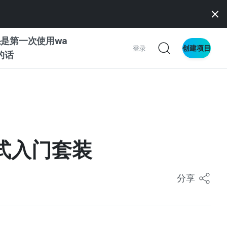
是第一次使用wa
创建项目
登录
z的话
南
南
站式入门套装
察
分享