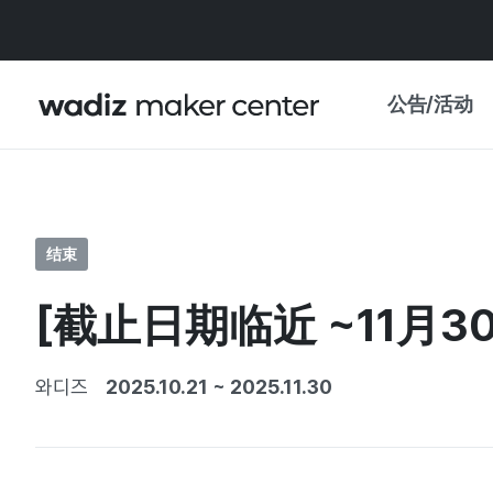
公告/活动
公告
WADIZ
主题展·优惠
结束
新闻稿
我的 WADIZ
[截止日期临近 ~11月
特展日历
重要更新
信任中心
와디즈
2025.10.21
~
2025.11.30
资助项目