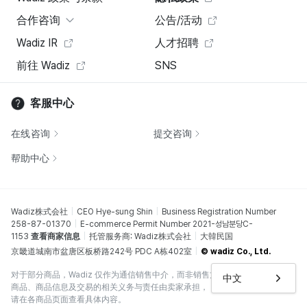
合作咨询
公告/活动
Wadiz IR
人才招聘
前往 Wadiz
SNS
客服中心
在线咨询
提交咨询
帮助中心
Wadiz株式会社
CEO Hye-sung Shin
Business Registration Number
258-87-01370
E-commerce Permit Number 2021-성남분당C-
1153
查看商家信息
托管服务商: Wadiz株式会社
大韓民国
京畿道城南市盆唐区板桥路242号 PDC A栋402室
© wadiz Co., Ltd.
对于部分商品，Wadiz 仅作为通信销售中介，而非销售方。在此类情况下，
中文
商品、商品信息及交易的相关义务与责任由卖家承担，
请在各商品页面查看具体内容。