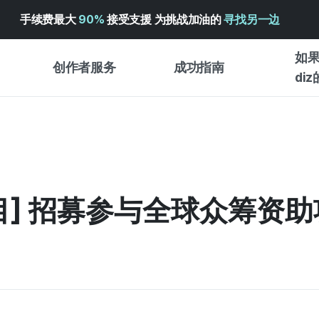
手续费最大
90%
接受支援 为挑战加油的
寻找另一边
如果
创作者服务
成功指南
di
创作者支持服务
众筹成功指南
入门指
WADIZ 广告中心 ↗︎
服务指南
各类指
体验型
帮助中心 ↗︎
WADIZ SCHOOL
创作型
目] 招募参与全球众筹资
WADIZ 奖励 ↗︎
成功项目故事
商务型
面向全球创客
众筹洞
英语指南
中文指南
韩语指南