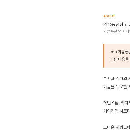
ABOUT
가을풍년창고 
가을풍년창고 기
📌 <가을
귀한 마음을 
수확과 결실의 
여름을 뒤로한 
이번 9월, 와
메이커와 서포터
고마운 사람들에