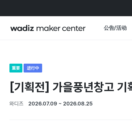
公告/活动
公告
WADIZ
主题展·优惠
重要
进行中
新闻稿
我的 WADIZ
[기획전] 가을풍년창고 기획
特展日历
重要更新
信任中心
와디즈
2026.07.09
~
2026.08.25
资助项目