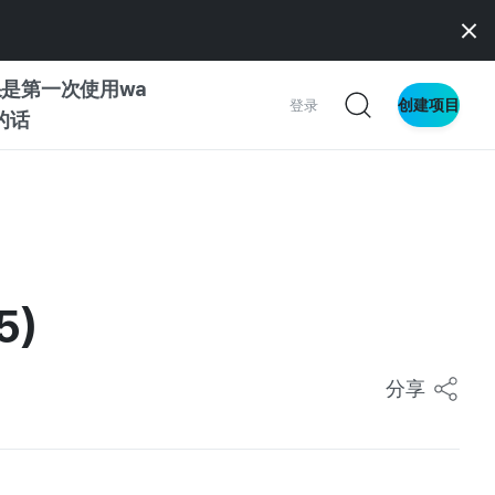
是第一次使用wa
创建项目
登录
z的话
南
南
5)
察
分享