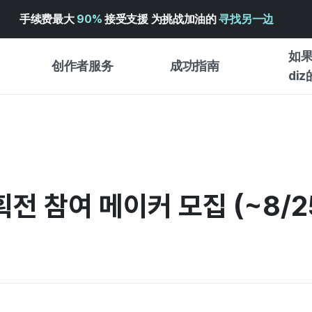
手续费最大
90%
接受支援 为挑战加油的
寻找另一边
如果
创作者服务
成功指南
di
创作者支持服务
众筹成功指南
入门指
WADIZ 广告中心 ↗︎
服务指南
各类指
体验型
帮助中心 ↗︎
WADIZ SCHOOL
创作型
전 참여 메이커 모집 (~8/2
WADIZ 奖励 ↗︎
成功项目故事
商务型
面向全球创客
众筹洞
英语指南
中文指南
韩语指南