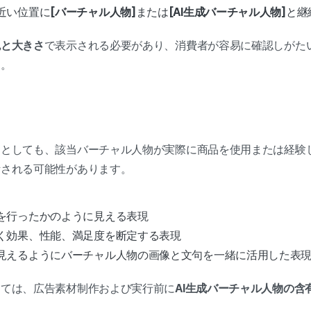
近い位置に
[バーチャル人物]
または
[AI生成バーチャル人物]
と継
色と大きさ
で表示される必要があり、消費者が容易に確認しがた
す。
たとしても、該当バーチャル人物が実際に商品を使用または経験
断される可能性があります。
。
を行ったかのように見える表現
く効果、性能、満足度を断定する表現
見えるようにバーチャル人物の画像と文句を一緒に活用した表
しては、広告素材制作および実行前に
AI生成バーチャル人物の含