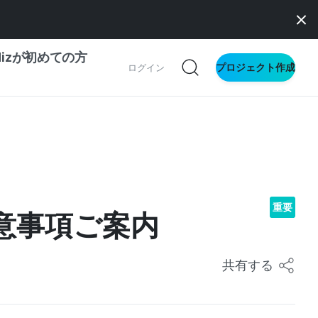
dizが初めての方
プロジェクト作成
ログイン
の一歩ガイド
別ガイド
重要
意事項ご案内
ス向け
ドファンディング
サイト
共有する