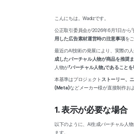
こんにちは。Wadizです。
公正取引委員会が2026年6月1日か
用した広告素材運営時の注意事項
を
最近のAI技術の発展により、実際の
成したバーチャル人物が商品を推奨
人物が
「バーチャル人物」であること
本基準はプロジェクト
ストーリー、
(Meta)
などメーカー様が直接制作お
1. 表示が必要な場合
以下のように、AI生成バーチャル人
ます。