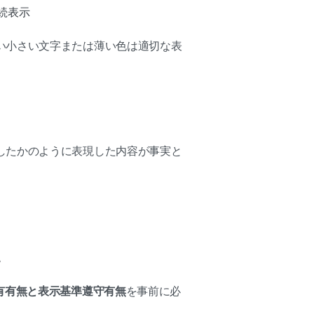
続表示
い小さい文字または薄い色は適切な表
したかのように表現した内容が事実と
現
有有無と表示基準遵守有無
を事前に必