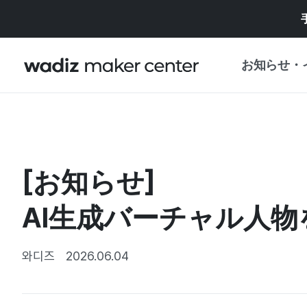
お知らせ・
お知らせ
WADIZ
企画展・特典
[お知らせ]
プレスリリース
マイワディズ
企画展カレンダ
AI生成バーチャル人
重要なお知らせ
セキュリティセ
支援事業
와디즈
2026.06.04