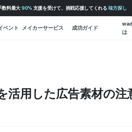
手数料最大
90%
支援を受けて、挑戦応援してくれる
味方探し
wa
イベント
メイカーサービス
成功ガイド
は
メイカー向けサポートサ
クラウドファンディング
はじめ
ービス
成功ガイド
WADIZ 広告センター ↗︎
サービスガイド
タイプ
体験型
ヘルプセンター ↗︎
WADIZ・スクール
創作型
ー
WADIZアワード ↗︎
成功ストーリー
物を活用した広告素材の注
ビジネ
ンター
FOR GLOBAL MAKER
クラウ
英語ガイド
・イン
中国語ガイド
韓国語ガイド