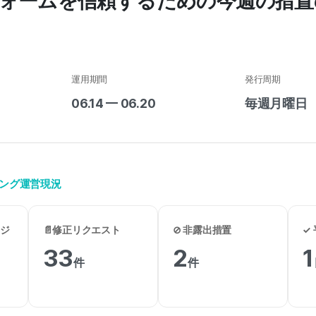
ォームを信頼するための今週の措置
運用期間
発行周期
06.14 — 06.20
毎週月曜日
タリング運営現況
ロジ
📄修正リクエスト
⊘ 非露出措置
✓
33
2
1
件
件