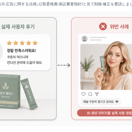
表示·広告に関する法律」·公取委推薦·保証審査指針)と見て削除·修正を要請しま