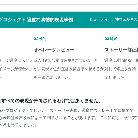
プロジェクト 過度な扇情的表現事例
ビューティー、性ウェルネス /
02·検討
03·処置
オペレータレビュー
ストーリー修正
リーで過度にストレ
成人(19歳)設定は適用されていました
過度に扇情的な一
イメージが使われ
が、表現水位が運営政策基準を越えるか
対して修正を要請
た。
を一緒に調べました。
了しました。
けですべての表現が許可されるわけではありません。
定されたプロジェクトでしたが、ストーリー表現が過度にストレートで扇情的でし
な表現は運営政策によって制限されることがあります。 これに対し、該当文句
反映を完了しました。