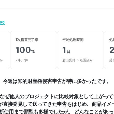
現況
1次措置完了率
平均処理時間
処
100
1
%
日
か
7件 / 7件
届出受付 → 処置済み
受
、今週は知的財産権侵害申告が特に多かったです。
がなぜ他人のプロジェクトに比較対象として上がって
が直接発見して送ってきた申告をはじめ、商品イメ
無断使用まで類型も多様でしたが。 どんなことがあ