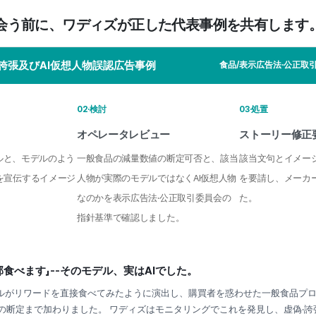
会う前に、ワディズが正した代表事例を共有します
誇張及びAI仮想人物誤認広告事例
食品/表示広告法·公正取
02·検討
03·処置
オペレータレビュー
ストーリー修正
トルと、モデルのよう
一般食品の減量数値の断定可否と、該当
該当文句とイメー
を宣伝するイメージ
人物が実際のモデルではなくAI仮想人物
を要請し、メーカ
なのかを表示広告法·公正取引委員会の
た。
指針基準で確認しました。
食べます」--そのモデル、実はAIでした。
デルがリワードを直接食べてみたように演出し、購買者を惑わせた一般食品プ
減量の断定まで加わりました。 ワディズはモニタリングでこれを発見し、虚偽·