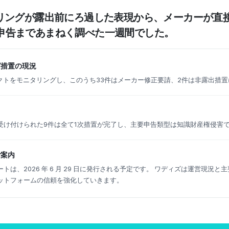
タリングが露出前にろ過した表現から、メーカーが直
申告まであまねく調べた一週間でした。
グ措置の現況
ェクトをモニタリングし、このうち33件はメーカー修正要請、2件は非露出措
受け付けられた9件は全て1次措置が完了し、主要申告類型は知識財産権侵害
ご案内
トは、2026 年 6 月 29 日に発行される予定です。 ワディズは運営現況と
ットフォームの信頼を強化していきます。