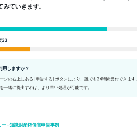
てみていきます。
33
利用しますか？
ージの右上にある [申告する] ボタンにより、誰でも24時間受付できます
を一緒に提出すれば、より早い処理が可能です。
シュー - 知識財産権侵害申告事例