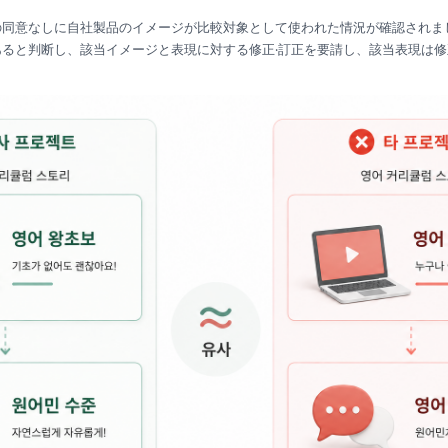
同意なしに自社製品のイメージが比較対象として使われた情況が確認されまし
ると判断し、該当イメージと表現に対する修正·訂正を要請し、該当表現は