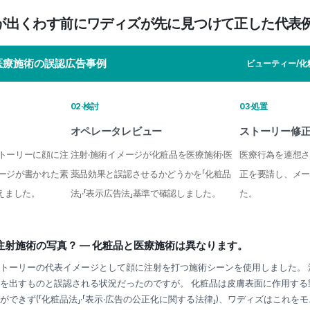
が出くわす前にワディズが先に見つけて正した代表
医療施術の誤認広告事例
ビューティー/化
02·検討
03·処置
オペレータレビュー
ストーリー修
トーリーに顔に注
注射·施術イメージが化粧品を医療施術·医
医療行為を連想さ
ージが書かれた素
薬品効果と誤認させるかどうかを「化粧品
正を要請し、メー
えました。
法」·「表示広告法」基準で確認しました。
た。
注射施術の写真？ — 化粧品と医療施術は異なります。
トーリーの代表イメージとして顔に注射を打つ施術シーンを使用しました。 
を出すものと誤認される状況だったのですが。 化粧品は皮膚表面に作用する
できず(「化粧品法」·「表示·広告の公正化に関する法律」)、ワディズはこれを