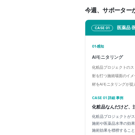
今週、サポーター
医薬品·
CASE 01
01·感知
AIモニタリング
化粧品プロジェクトのス
射を打つ施術場面のイメ
材をAIモニタリングが捉
CASE 01 詳細 事例
化粧品なんだけど、
化粧品プロジェクトがス
施術や医薬品水準の効果
施術効果を標榜することが