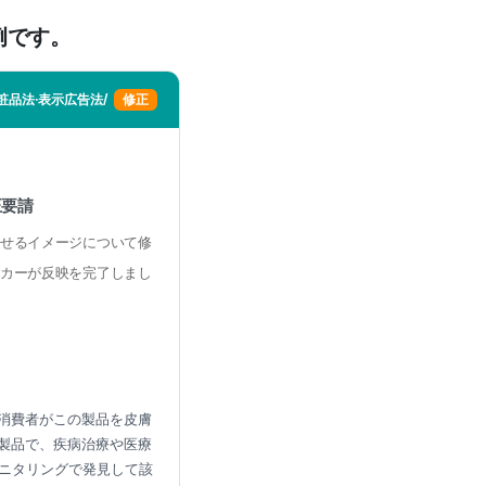
例です。
粧品法·表示広告法/
修正
正要請
せるイメージについて修
カーが反映を完了しまし
消費者がこの製品を皮膚
製品で、疾病治療や医療
モニタリングで発見して該