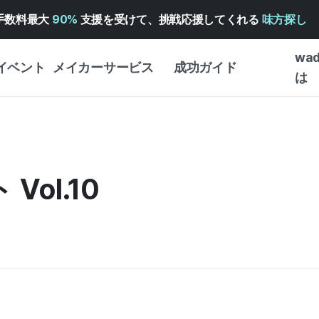
手数料最大
90%
支援を受けて、挑戦応援してくれる
味方探し
wa
イベント
メイカーサービス
成功ガイド
は
メイカー向けサポートサ
クラウドファンディング
はじめ
ービス
成功ガイド
WADIZ 広告センター ↗︎
サービスガイド
タイプ
体験型
Vol.10
ヘルプセンター ↗︎
WADIZ・スクール
創作型
ー
WADIZアワード ↗︎
成功ストーリー
ビジネ
ンター
FOR GLOBAL MAKER
クラウ
英語ガイド
・イン
中国語ガイド
韓国語ガイド