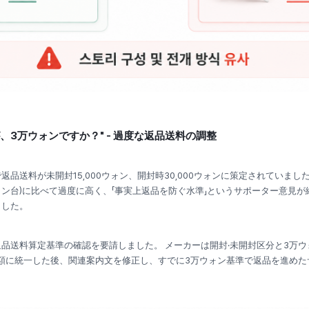
、3万ウォンですか？" - 過度な返品送料の調整
品送料が未開封15,000ウォン、開封時30,000ウォンに策定されていまし
ォン台)に比べて過度に高く、「事実上返品を防ぐ水準」というサポーター意見
ました。
品送料算定基準の確認を要請しました。 メーカーは開封·未開封区分と3万
額に統一した後、関連案内文を修正し、すでに3万ウォン基準で返品を進めた