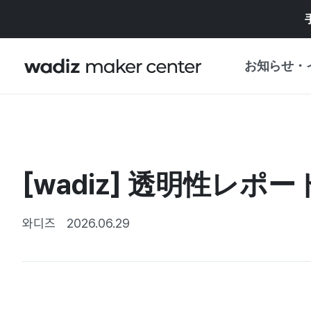
お知らせ・
お知らせ
WADIZ
企画展・特典
[wadiz] 透明性レポート 
プレスリリース
マイワディズ
企画展カレンダ
와디즈
2026.06.29
重要なお知らせ
セキュリティセ
支援事業