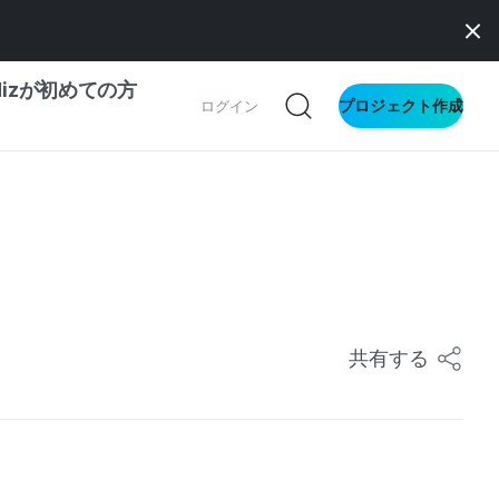
dizが初めての方
プロジェクト作成
ログイン
の一歩ガイド
別ガイド
ス向け
共有する
ドファンディング
サイト