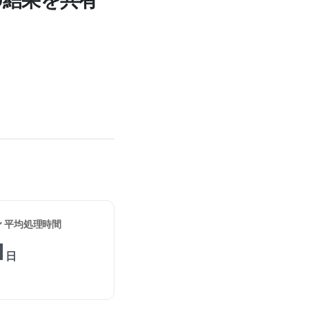
の結果を共有
✓ 平均処理時間
1
日