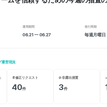
ォームを信頼するための今週の措置
運用期間
発行周期
06.21 — 06.27
毎週月曜日
ング運営現況
ェ
📄修正リクエスト
⊘ 非露出措置
40
3
件
件