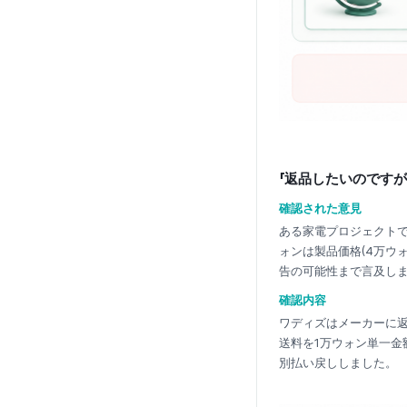
「返品したいのですが
確認された意見
ある家電プロジェクトで返
ォンは製品価格(4万ウ
告の可能性まで言及し
確認内容
ワディズはメーカーに返
送料を1万ウォン単一金
別払い戻ししました。