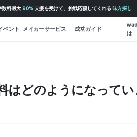
手数料最大
90%
支援を受けて、挑戦応援してくれる
味方探し
wa
イベント
メイカーサービス
成功ガイド
は
メイカー向けサポートサ
クラウドファンディング
はじめ
ービス
成功ガイド
WADIZ 広告センター ↗︎
サービスガイド
タイプ
体験型
ヘルプセンター ↗︎
WADIZ・スクール
料はどのようになってい
創作型
ー
WADIZアワード ↗︎
成功ストーリー
ビジネ
ンター
FOR GLOBAL MAKER
クラウ
英語ガイド
・イン
中国語ガイド
韓国語ガイド