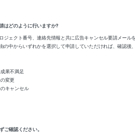
要請はどのように行いますか?
ロジェクト番号、連絡先情報と共に広告キャンセル要請メール
由の中からいずれかを選択して申請していただければ、確認後
る成果不満足
程の変更
行のキャンセル
必ずご確認ください。