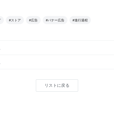
グ
#ストア
#広告
#バナー広告
#進行過程
。
。
リストに戻る