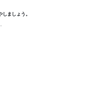
やしましょう。
す。