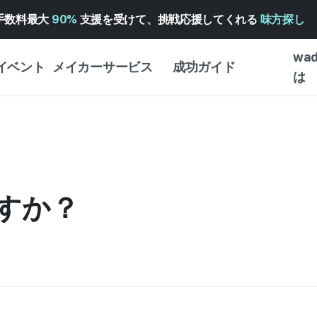
手数料最大
90%
支援を受けて、挑戦応援してくれる
味方探し
wa
イベント
メイカーサービス
成功ガイド
は
メイカー向けサポートサ
クラウドファンディング
はじめ
ービス
成功ガイド
WADIZ 広告センター ↗︎
サービスガイド
タイプ
体験型
ヘルプセンター ↗︎
WADIZ・スクール
すか？
創作型
ー
WADIZアワード ↗︎
成功ストーリー
ビジネ
ンター
FOR GLOBAL MAKER
クラウ
英語ガイド
・イン
中国語ガイド
韓国語ガイド