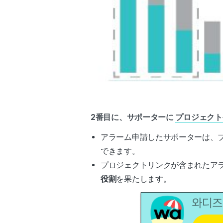
2番目に、サポーターに
プロジェクト
アラーム申請したサポーターは、
できます。
プロジェクトリンクが含まれたア
役割
を果たします。