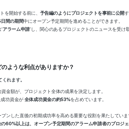
クトを開始する前に、
予告編のようにプロジェクトを事前に公開
す
5日間の期間
中にオープン予定期間を進めることができます。
‘
アラーム申請
’し、関心のあるプロジェクトのニュースを受け
とどのような利点がありますか？
てくれます。
功資金額が、プロジェクト全体の成果を決定します。
た成功資金が
全体成功資金の約53%
を占めています。
ープンした直後の初期成功率を高める重要な役割を果たしていま
金の60%以上は、オープン予定期間のアラーム申請者のプロジ