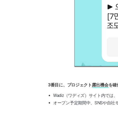
3番目に、プロジェクト
露出機会
を確
Wadiz（ワディズ）サイト内で
オープン予定期間中、SNSや自