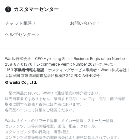
カスタマーセンター
チャット相談
お問い合わせ
ヘルプセンター
Wadiz株式会社
CEO Hye-sung Shin
Business Registration Number
258-87-01370
E-commerce Permit Number 2021-성남분당C-
1153
事業者情報を確認
ホスティングサービス事業者：Wadiz株式会社
大韓民国 京畿道城南市盆唐区板橋路242 PDC A棟402号
© wadiz Co., Ltd.
一部の商品において、Wadizは通信販売の仲介者であり、
販売当事者ではありません。該当する商品については、商品、商品情報、
取引に関する義務と責任は販売者にあります。
各商品ページにて詳細をご確認ください。
Wadizサイト上のリワード情報、メイカー情報、ストーリー情報、
コンテンツ、UI等の無断複製、送信、配布、クロール、
スクレイピング等の行為は、著作権法、
コンテンツ産業振興法等の関連法令により厳格に禁止されています。