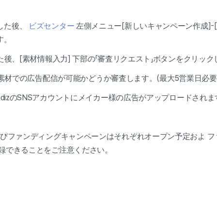
した後、
ビズセンター
左側メニュー[新しいキャンペーン作成]-
す。
した後、[素材情報入力] 下部の「審査リクエスト」ボタンをクリッ
aで該当素材での広告配信が可能かどうか審査します。(最大5営業日必要
WadizのSNSアカウントにメイカー様の広告がアップロードされま
およびファンディングキャンペーンはそれぞれオープン予定およ 
登録できることをご注意ください。