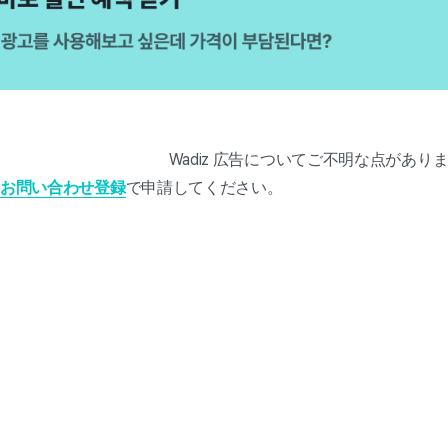
告についてご不明な点がありますか?Wad
お問い合わせ登録
で申請してください。