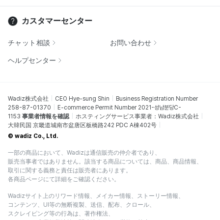
カスタマーセンター
チャット相談
お問い合わせ
ヘルプセンター
Wadiz株式会社
CEO Hye-sung Shin
Business Registration Number
258-87-01370
E-commerce Permit Number 2021-성남분당C-
1153
事業者情報を確認
ホスティングサービス事業者：Wadiz株式会社
大韓民国 京畿道城南市盆唐区板橋路242 PDC A棟402号
© wadiz Co., Ltd.
一部の商品において、Wadizは通信販売の仲介者であり、
販売当事者ではありません。該当する商品については、商品、商品情報、
取引に関する義務と責任は販売者にあります。
各商品ページにて詳細をご確認ください。
Wadizサイト上のリワード情報、メイカー情報、ストーリー情報、
コンテンツ、UI等の無断複製、送信、配布、クロール、
スクレイピング等の行為は、著作権法、