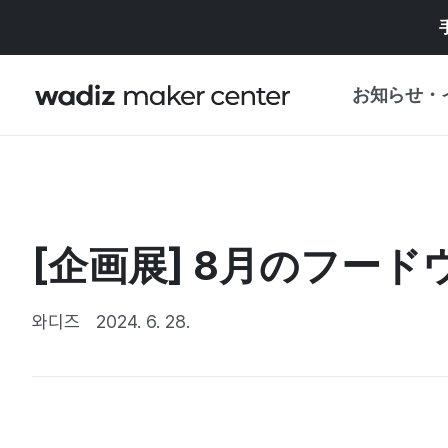
お知らせ・
お知らせ
WADIZ
企画展・特典
[企画展] 8月のフー
プレスリリース
マイワディズ
企画展カレンダ
와디즈
2024. 6. 28.
重要なお知らせ
セキュリティセ
支援事業