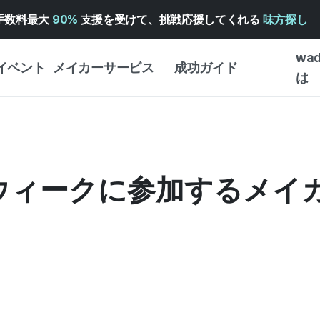
手数料最大
90%
支援を受けて、挑戦応援してくれる
味方探し
wa
イベント
メイカーサービス
成功ガイド
は
メイカー向けサポートサ
クラウドファンディング
はじめ
ービス
成功ガイド
WADIZ 広告センター ↗︎
サービスガイド
タイプ
体験型
ドウィークに参加するメイ
ヘルプセンター ↗︎
WADIZ・スクール
創作型
ー
WADIZアワード ↗︎
成功ストーリー
ビジネ
ンター
FOR GLOBAL MAKER
クラウ
英語ガイド
・イン
中国語ガイド
韓国語ガイド