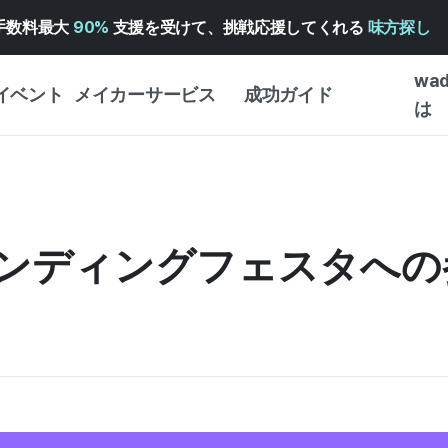
手数料最大
90%
支援を受けて、挑戦応援してくれる
味方探し
wa
イベント
メイカーサービス
成功ガイド
は
メイカー向けサポートサ
クラウドファンディング
はじめ
ービス
成功ガイド
WADIZ 広告センター ↗︎
サービスガイド
タイプ
体験型
ファンディングフェスタへ
ヘルプセンター ↗︎
WADIZ・スクール
創作型
ー
WADIZアワード ↗︎
成功ストーリー
ビジネ
ンター
FOR GLOBAL MAKER
クラウ
英語ガイド
・イン
中国語ガイド
韓国語ガイド