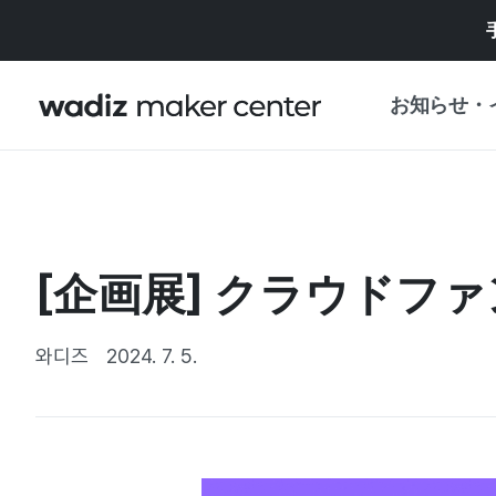
お知らせ・
お知らせ
WADIZ
企画展・特典
[企画展] クラウド
プレスリリース
マイワディズ
企画展カレンダ
와디즈
2024. 7. 5.
重要なお知らせ
セキュリティセ
支援事業