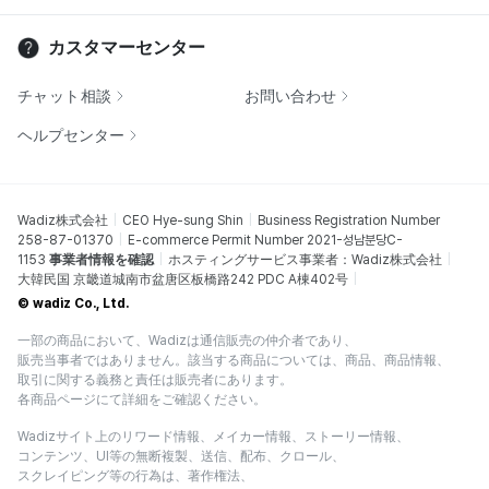
カスタマーセンター
チャット相談
お問い合わせ
ヘルプセンター
Wadiz株式会社
CEO Hye-sung Shin
Business Registration Number
258-87-01370
E-commerce Permit Number 2021-성남분당C-
1153
事業者情報を確認
ホスティングサービス事業者：Wadiz株式会社
大韓民国 京畿道城南市盆唐区板橋路242 PDC A棟402号
© wadiz Co., Ltd.
一部の商品において、Wadizは通信販売の仲介者であり、
販売当事者ではありません。該当する商品については、商品、商品情報、
取引に関する義務と責任は販売者にあります。
各商品ページにて詳細をご確認ください。
Wadizサイト上のリワード情報、メイカー情報、ストーリー情報、
コンテンツ、UI等の無断複製、送信、配布、クロール、
スクレイピング等の行為は、著作権法、