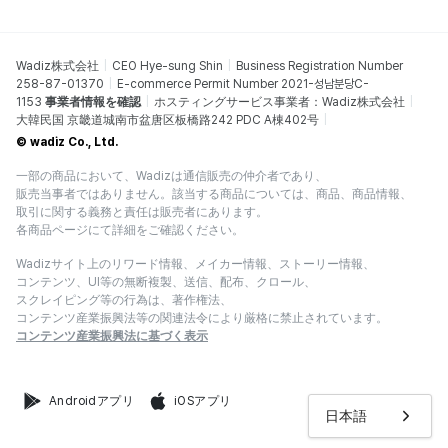
Wadiz株式会社
CEO Hye-sung Shin
Business Registration Number
258-87-01370
E-commerce Permit Number 2021-성남분당C-
1153
事業者情報を確認
ホスティングサービス事業者：Wadiz株式会社
大韓民国 京畿道城南市盆唐区板橋路242 PDC A棟402号
© wadiz Co., Ltd.
一部の商品において、Wadizは通信販売の仲介者であり、
販売当事者ではありません。該当する商品については、商品、商品情報、
取引に関する義務と責任は販売者にあります。
各商品ページにて詳細をご確認ください。
Wadizサイト上のリワード情報、メイカー情報、ストーリー情報、
コンテンツ、UI等の無断複製、送信、配布、クロール、
スクレイピング等の行為は、著作権法、
コンテンツ産業振興法等の関連法令により厳格に禁止されています。
コンテンツ産業振興法に基づく表示
Androidアプリ
iOSアプリ
日本語