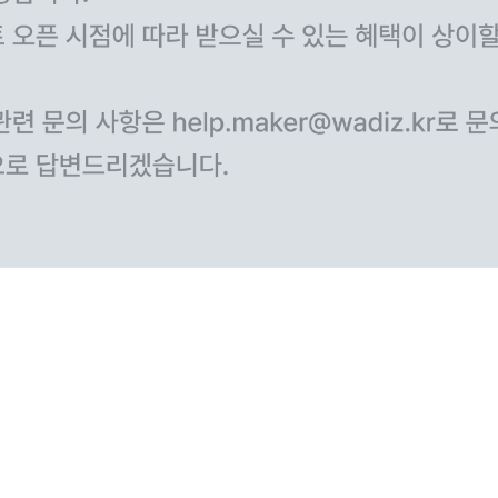
ズ三武書店企画展
ズ図書