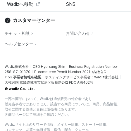
Wadizへ移動
SNS
カスタマーセンター
チャット相談
お問い合わせ
ヘルプセンター
Wadiz株式会社
CEO Hye-sung Shin
Business Registration Number
258-87-01370
E-commerce Permit Number 2021-성남분당C-
1153
事業者情報を確認
ホスティングサービス事業者：Wadiz株式会社
大韓民国 京畿道城南市盆唐区板橋路242 PDC A棟402号
© wadiz Co., Ltd.
一部の商品において、Wadizは通信販売の仲介者であり、
販売当事者ではありません。該当する商品については、商品、商品情報、
取引に関する義務と責任は販売者にあります。
各商品ページにて詳細をご確認ください。
Wadizサイト上のリワード情報、メイカー情報、ストーリー情報、
コンテンツ、UI等の無断複製、送信、配布、クロール、