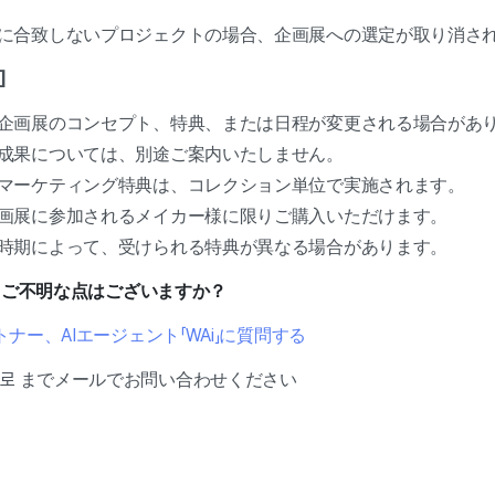
に合致しないプロジェクトの場合、企画展への選定が取り消さ
]
企画展のコンセプト、特典、または日程が変更される場合があ
成果については、別途ご案内いたしません。
マーケティング特典は、コレクション単位で実施されます。
画展に参加されるメイカー様に限りご購入いただけます。
時期によって、受けられる特典が異なる場合があります。
いてご不明な点はございますか？
ナー、AIエージェント「WAi」に質問する
adiz.kr로 までメールでお問い合わせください