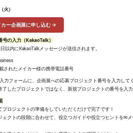
日（火）
イカー企画展に申し込む →
番号の入力（KakaoTalk）
以内にKakaoTalkメッセージが送信されます。
siness
載されたメイカー様の携帯電話番号
付された入力フォームに、企画展への応募プロジェクト番号を入力して
終了したプロジェクトではなく、新規プロジェクトの番号を入力
認
てプロジェクトの準備をしていただくだけで完了です！
ジェクトの段階に合わせて、役立つガイドや役立つヒントを✉メ