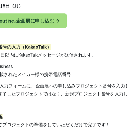
1月5日（月）
w Routine」企画展に申し込む →
番号の入力（KakaoTalk）
以内にKakaoTalkメッセージが送信されます。
siness
載されたメイカー様の携帯電話番号
付された入力フォームに、企画展への申し込みプロジェクト番号を入力
終了したプロジェクトではなく、新規プロジェクト番号を入力し
認
てプロジェクトの準備をしていただくだけで完了です！