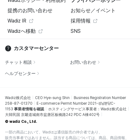
Wadizポリシー・利用規約
プライバシーポリシー
提携のお問い合わせ
お知らせ／イベント
Wadiz IR
採用情報
Wadizへ移動
SNS
カスタマーセンター
チャット相談
お問い合わせ
ヘルプセンター
Wadiz株式会社
CEO Hye-sung Shin
Business Registration Number
258-87-01370
E-commerce Permit Number 2021-성남분당C-
1153
事業者情報を確認
ホスティングサービス事業者：Wadiz株式会社
大韓民国 京畿道城南市盆唐区板橋路242 PDC A棟402号
© wadiz Co., Ltd.
一部の商品において、Wadizは通信販売の仲介者であり、
販売当事者ではありません。該当する商品については、商品、商品情報、