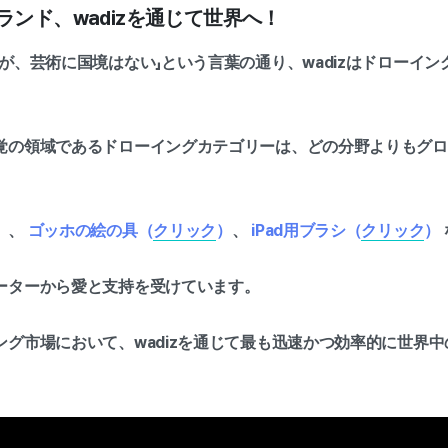
ブランド、wadizを通じて世界へ！
が、芸術に国境はない」という言葉の通り、wadizはドローイ
覚の領域であるドローイングカテゴリーは、どの分野よりもグロ
）
、
ゴッホの絵の具（
クリック
）
、
iPad用ブラシ（
クリック
）
ーターから愛と支持を受けています。
ング市場において、wadizを通じて最も迅速かつ効率的に世界