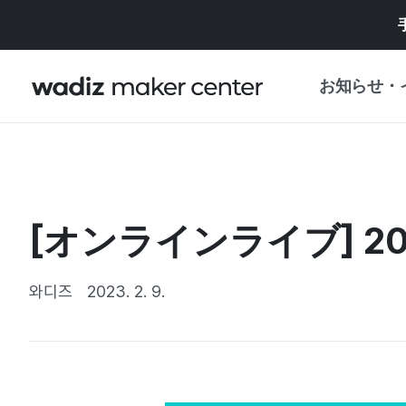
お知らせ・
お知らせ
WADIZ
企画展・特典
[オンラインライブ] 
プレスリリース
マイワディズ
企画展カレンダ
와디즈
2023. 2. 9.
重要なお知らせ
セキュリティセ
支援事業