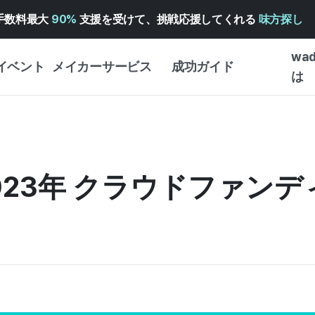
手数料最大
90%
支援を受けて、挑戦応援してくれる
味方探し
wa
イベント
メイカーサービス
成功ガイド
は
メイカー向けサポートサ
クラウドファンディング
はじめ
ービス
成功ガイド
WADIZ 広告センター ↗︎
サービスガイド
タイプ
体験型
2023年 クラウドファン
ヘルプセンター ↗︎
WADIZ・スクール
創作型
ー
WADIZアワード ↗︎
成功ストーリー
ビジネ
ンター
FOR GLOBAL MAKER
クラウ
英語ガイド
・イン
中国語ガイド
韓国語ガイド