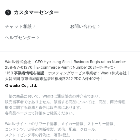
カスタマーセンター
チャット相談
お問い合わせ
ヘルプセンター
Wadiz株式会社
CEO Hye-sung Shin
Business Registration Number
258-87-01370
E-commerce Permit Number 2021-성남분당C-
1153
事業者情報を確認
ホスティングサービス事業者：Wadiz株式会社
大韓民国 京畿道城南市盆唐区板橋路242 PDC A棟402号
© wadiz Co., Ltd.
一部の商品において、Wadizは通信販売の仲介者であり、
販売当事者ではありません。該当する商品については、商品、商品情報、
取引に関する義務と責任は販売者にあります。
各商品ページにて詳細をご確認ください。
Wadizサイト上のリワード情報、メイカー情報、ストーリー情報、
コンテンツ、UI等の無断複製、送信、配布、クロール、
スクレイピング等の行為は、著作権法、