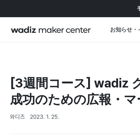
お知らせ・
お知らせ
WADIZ
企画展・特典
[3週間コース] wad
プレスリリース
マイワディズ
企画展カレンダ
成功のための広報・マ
重要なお知らせ
セキュリティセ
支援事業
와디즈
2023. 1. 25.