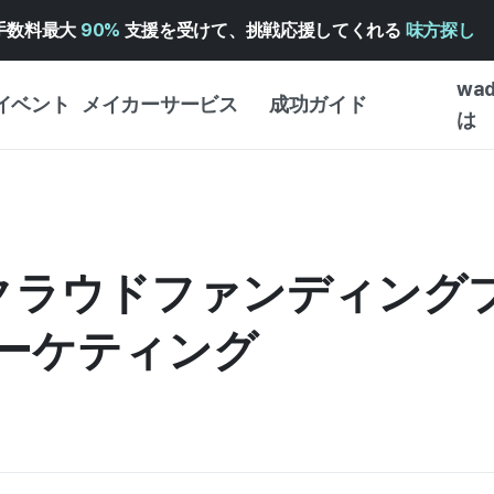
手数料最大
90%
支援を受けて、挑戦応援してくれる
味方探し
wa
イベント
メイカーサービス
成功ガイド
は
メイカー向けサポートサ
クラウドファンディング
はじめ
ービス
成功ガイド
WADIZ 広告センター ↗︎
サービスガイド
タイプ
体験型
iz クラウドファンディン
ヘルプセンター ↗︎
WADIZ・スクール
創作型
ー
WADIZアワード ↗︎
成功ストーリー
ーケティング
ビジネ
ンター
FOR GLOBAL MAKER
クラウ
英語ガイド
・イン
中国語ガイド
韓国語ガイド